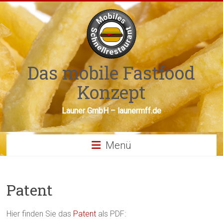
Zum
Inhalt
springen
Das mobile Fastfood
Konzept
Launer GmbH – launermff.de
Menü
Patent
Hier finden Sie das
Patent
als PDF: