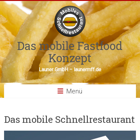
Zum
Inhalt
springen
Das mobile Fastfood
Konzept
Launer GmbH – launermff.de
Menü
Das mobile Schnellrestaurant